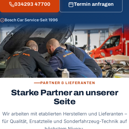
034293 47700
Termin anfragen
Bosch Car Service
·
Seit 1996
PARTNER & LIEFERANTEN
Starke Partner an unserer
Seite
Wir arbeiten mit etablierten Herstellern und Lieferanten –
für Qualität, Ersatzteile und Sonderfahrzeug-Technik auf
höchstem Niveau.