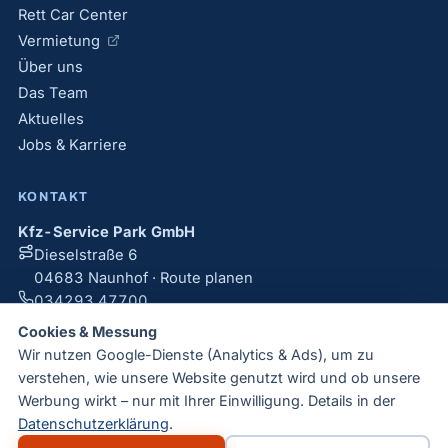
Rett Car Center
Vermietung
Über uns
Das Team
Aktuelles
Jobs & Karriere
KONTAKT
Kfz-Service Park GmbH
Dieselstraße 6
04683 Naunhof · Route planen
034293 47700
anfrage@kfz-park.com
Cookies & Messung
Mo–Fr 06:30 – 17:00 Uhr
Wir nutzen Google-Dienste (Analytics & Ads), um zu
verstehen, wie unsere Website genutzt wird und ob unsere
Werbung wirkt – nur mit Ihrer Einwilligung. Details in der
Jetzt anrufen
Datenschutzerklärung
.